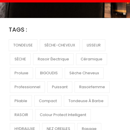
TAGS :
TONDEUSE
SÈCHE-CHEVEUX
LISSEUR
SÈCHE
Rasoir Électrique
Céramique
Proluxe
BIGOUDIS
Sèche Cheveux
Professionnel
Puissant
Rasoirfemme
Pliable
Compact
Tondeuse À Barbe
RASOIR
Colour Protect Intelligent
HYDRALUXE
NEZ OREILLES
Rasage