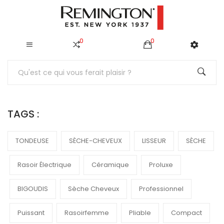
0
0
TAGS :
TONDEUSE
SÈCHE-CHEVEUX
LISSEUR
SÈCHE
Rasoir Électrique
Céramique
Proluxe
BIGOUDIS
Sèche Cheveux
Professionnel
Puissant
Rasoirfemme
Pliable
Compact