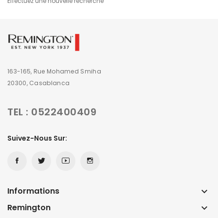
Effectuez une nouvelle recherche
163-165, Rue Mohamed Smiha
20300, Casablanca
TEL : 0522400409
Suivez-Nous Sur:
Informations
keyboard_arrow_down
Remington
keyboard_arrow_down