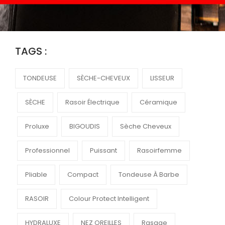
TAGS :
TONDEUSE
SÈCHE-CHEVEUX
LISSEUR
SÈCHE
Rasoir Électrique
Céramique
Proluxe
BIGOUDIS
Sèche Cheveux
Professionnel
Puissant
Rasoirfemme
Pliable
Compact
Tondeuse À Barbe
RASOIR
Colour Protect Intelligent
HYDRALUXE
NEZ OREILLES
Rasage