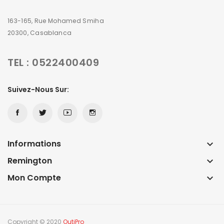
163-165, Rue Mohamed Smiha
20300, Casablanca
TEL : 0522400409
Suivez-Nous Sur:
Informations
keyboard_arrow_down
Remington
keyboard_arrow_down
Mon Compte
keyboard_arrow_down
Copyright © 2020
OutiPro