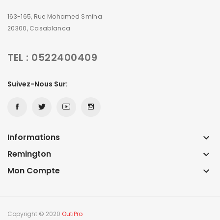
163-165, Rue Mohamed Smiha
20300, Casablanca
TEL : 0522400409
Suivez-Nous Sur:
Informations
keyboard_arrow_down
Remington
keyboard_arrow_down
Mon Compte
keyboard_arrow_down
Copyright © 2020
OutiPro